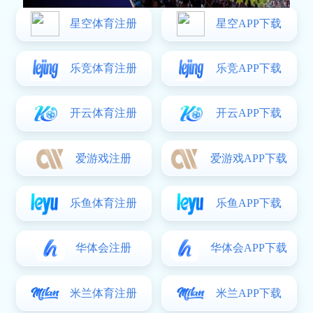
实力的较量，更是战术、心理和团队协作的重要体现。大
阪樱花作为传统强队，拥有丰富的比赛经验和强大的球员
阵容；而冈山绿雉则凭借顽强拼搏和出色的年轻球员逐渐
崭露头角。本文将从四个方面深入探讨这场激烈对决：球
队背景与历史、战术分析、关键球员表现以及比赛展望。
通过这些分析，我们可以更清晰地了解双方在这场比赛中
的优势与劣势，并预测谁能最终笑到最后。
1、球队背景与历史
大阪樱花成立于1907年，是日本职业足球联赛中最具历史
和影响力的球队之一。他们曾多次获得联赛冠军，并在亚
洲赛场上也有不俗表现。这支球队以其出色的技术和精湛
的配合著称，培养了众多优秀球员，同时也积累了丰富的
大赛经验。
相较之下，冈山绿雉是一支相对年轻的球队，成立于2000
年。他们虽然在历史上没有辉煌战绩，但近年来逐渐崭露
头角，通过不断引进优秀球员和教练，加强自身实力，逐
步成为竞争者。在过去几个赛季中，他们曾多次以黑马姿
态杀入前列，引发外界关注。