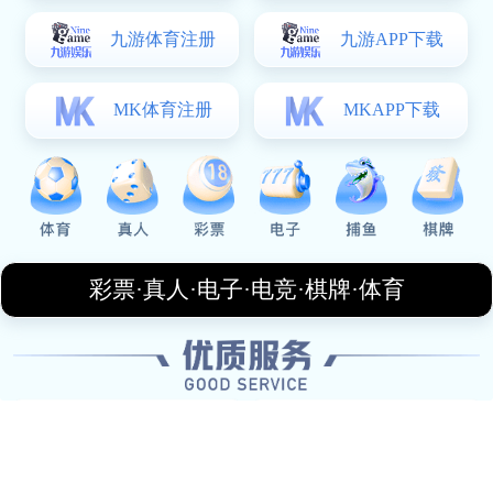
两支球队的发展历程呈现出截然不同的风格，大阪樱花代
表着传统豪门，而冈山绿雉则象征着新生力量。在这样的
背景下，两队交锋必然会引发精彩对决，充满悬念。
2、战术分析
从战术层面来看，大阪樱花通常采取控球为主的打法，他
们在比赛中注重传控，通过快速转移来撕扯对手防线。中
场核心往往承担起组织进攻的重要任务，为前锋提供支
持。同时，他们也善于利用边路突破，将皮球传入禁区制
造威胁。
而冈山绿雉则常常采用反击战术，以速度为主要特色。他
们注重防守，在控球权被夺回后迅速展开反击，通过高效
精准的长传寻找空当。这样的战术安排使得他们能够在面
对强敌时保持一定优势，并以此创造机会。
虽然两支球队各自有着独特的战术风格，但在实际比赛中
如何应对彼此，将决定最终结果。对于大阪樱花而言，需
要打破冈山绿雉坚固防线，而冈山绿雉则需把握住反击机
会，以弱胜强。
3、关键球员表现