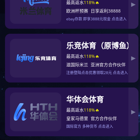
洪都拉斯与南非足球友谊赛前瞻
分析及历史交锋回顾
2026-06-03