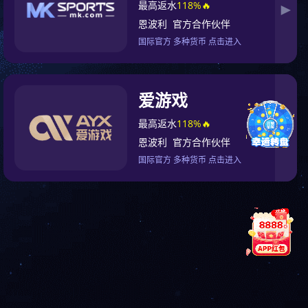
波黑对阵伊朗的比赛前瞻与胜负
预测分析
2026-06-02