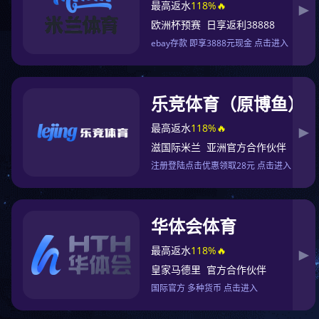
球明星
2026-05-14
布鲁诺・费尔南德斯，
顺利，但凭借着坚定的
的追求与奋斗、职业生
布鲁诺如何一步步走向
1、早期
布鲁诺・费尔南德斯出
过多经济支持，因此他
自己的能力，为日后的
尽管布鲁诺在青少年时
奋力拼搏，却因为身材
样的毅力和坚持为他日
最终，在18岁时，布鲁