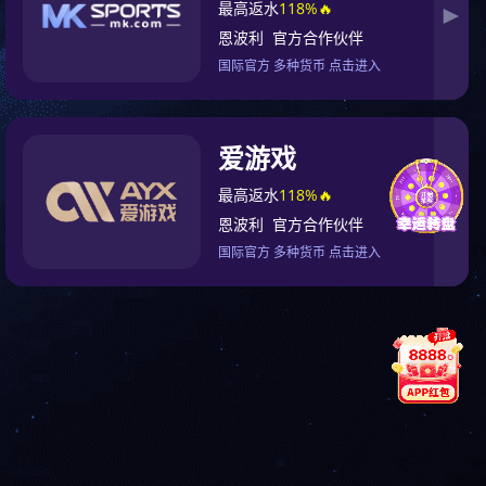
。他的职业生涯起步并不
阐述他的成长历程：早期
，我们可以更深入地了解
时候，父母并没有给予他
和小型足球场上不断磨练
入本菲卡青年队，在那里
练，希望能证明自己。这
业生涯的重要起点。在这