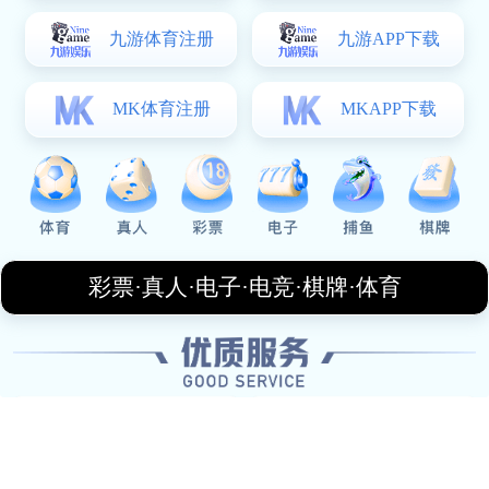
希望借此机会巩固自己的排名，并继续向前迈进。
2、主场作战带来的优势
主场作战对于任何一支球队来说都是一种莫大的优势。布
拉加拥有众多忠实球迷，他们会在现场给予球队最热烈的
支持。在这种氛围下，球员们通常能发挥出更高水平，士
气也会得到极大提升。此外，在熟悉的环境中进行比赛，
有助于球员更好地适应场地条件，从而提高整体表现。
此外，通过数据统计可以发现，布拉加在主场的胜率明显
高于客场。他们能够充分利用这一点来控制比赛节奏，不
断施压对手。在这样的情况下，即便面对实力较强或技战
术风格不同的对手，他们也能保持冷静，更有效地执行战
术安排。
综上所述，对于即将到来的这场比赛，布拉加在主场作战
无疑是一个积极因素。他们期待着用全取三分来回馈球
迷，同时进一步巩固自己在积分榜上的位置。
3、对手沙维什情况分析
尽管沙维什是一支具备一定竞争力的球队，但最近几轮比
赛中的表现并不理想。他们在进攻端缺乏效率，多次浪费