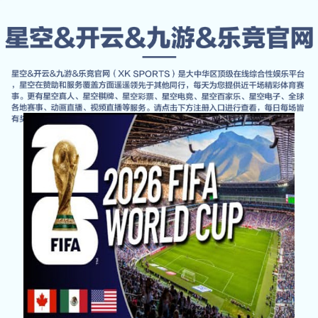
精品项目
巴萨与尤文精彩对决视频回
顾球迷必看精彩瞬间合集
2026-05-12
在足球的世界中，巴萨与尤文图斯的对决总是备受瞩目。
这两支球队不仅拥有辉煌的历史，还代表着各自联赛的顶
级水平。本文将通过精彩瞬间视频回顾，带领球迷们重温