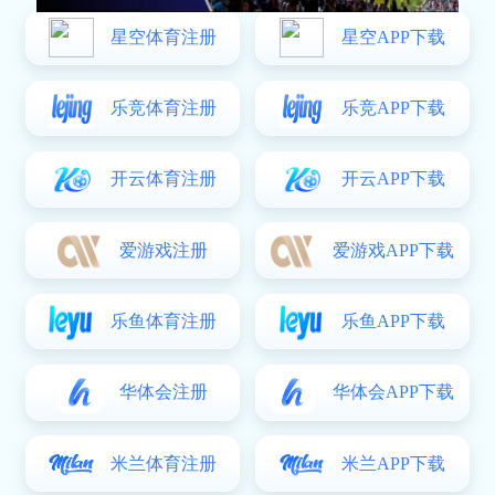
这场激动人心的比赛。从比赛前的紧张氛围，到关键时刻
的进球和扑救，再到战术安排与球员表现，每一个环节都
让人热血沸腾。我们将从四个方面详细探讨这场经典对
决，包括球队背景、精彩瞬间、战术分析以及球迷反应，
让每一位读者都能感受到那份激情与魅力。
1、球队背景与历史交锋
巴塞罗那足球俱乐部成立于1899年，是西班牙最成功的俱
乐部之一，拥有众多传奇球员，如梅西、哈维和伊涅斯塔
等。而尤文图斯则成立于1897年，是意大利足坛的一面旗
帜，以其稳固的防守和出色的团队配合著称。这两支球队
在欧洲赛场上的交锋历史悠久，每次相遇都吸引了无数眼
球。
此外，巴萨和尤文都有着丰富的荣誉记录。巴萨在西甲、
欧冠等赛事中屡屡夺冠，而尤文则是意甲联赛中的霸主，
多次获得冠军。他们之间的对抗，不仅是技术与战术的较
量，更是荣誉与骄傲的碰撞。
再者，在过去几年的欧战中，两队也曾多次交手，彼此都
了解对方风格。这种熟悉感为比赛增添了不少看点，使得